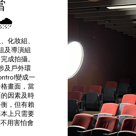
當
️
組、化妝組、
組及導演組
，完成拍攝。
涉及戶外環
ntrol變成一
一格畫面，當
面的因素及時
平衡，但有賴
基本上只需要
了，不用害怕會