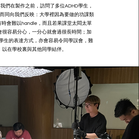
我們在製作之前，訪問了多位ADHD學生，
而同向我們反映：大學裡因為要做的功課類
時會難以handle，而且若果課堂太悶太單
會很容易分心，一分心就會過很長時間；加
D學生的表達方式，亦會容易令同學誤會，難
以在學校裏與其他同學結伴。