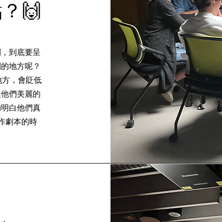
？🙌
問，到底要呈
別的地方呢？
地方，會貶低
獎他們美麗的
夠明白他們真
作劇本的時