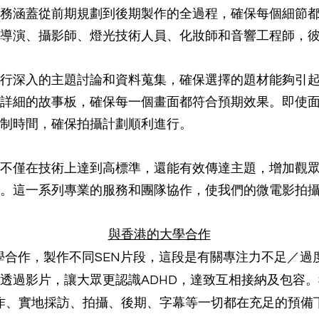
務涵蓋從前期規劃到後期製作的全過程，確保每個細節
導演、攝影師、燈光技術人員、化妝師和音響工程師，
行深入的主題討論和資料蒐集，確保選擇的題材能夠引
詳細的故事板，確保每一個畫面都符合預期效果。即使
制時間，確保拍攝計劃順利進行。
不僅在技術上達到高標準，還能有效傳達主題，增加觀
。這一系列專業的服務和團隊協作，使我們的微電影拍
​與香港的大學合作
合作，製作不同SEN片段，這段是有關專注力不足／過度
透過影片，讓大眾更認識ADHD，達致互相接納及包容
作、實地採訪、拍攝、後期、字幕等一切都在充足的預備