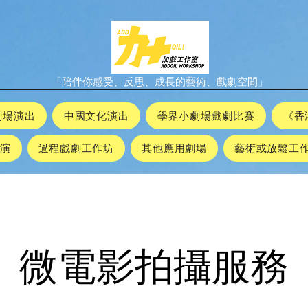
「陪伴你感受、反思、成長的藝術、戲劇空間」
劇場演出
中國文化演出
學界小劇場戲劇比賽
《香
演
過程戲劇工作坊
其他應用劇場
藝​術或放鬆工
微電影拍攝服務