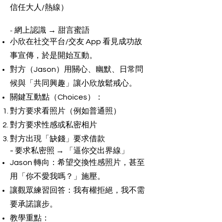
信任大人/熱線）
- 網上認識 → 甜言蜜語
小欣在社交平台/交友 App 看見成功故
事宣傳，於是開始互動。
對方（Jason）用關心、幽默、日常問
候與「共同興趣」讓小欣放鬆戒心。
關鍵互動點（Choices）：
對方要求看照片（例如普通照）
對方要求性感或私密相片
對方出現「缺錢」要求借款
- 要求私密照 → 「逼你交出界線」
Jason 轉向：希望交換性感照片，甚至
用「你不愛我嗎？」施壓。
讓觀眾練習回答：我有權拒絕，我不需
要承諾讓步。
教學重點：