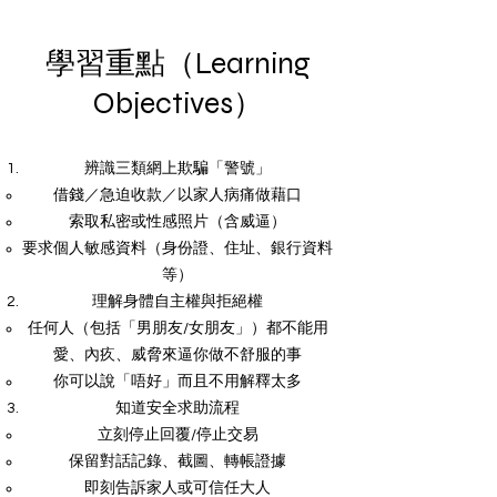
學習重點（Learning
Objectives）
辨識三類網上欺騙「警號」
借錢／急迫收款／以家人病痛做藉口
索取私密或性感照片（含威逼）
要求個人敏感資料（身份證、住址、銀行資料
等）
理解身體自主權與拒絕權
任何人（包括「男朋友/女朋友」）都不能用
愛、內疚、威脅來逼你做不舒服的事
你可以說「唔好」而且不用解釋太多
知道安全求助流程
立刻停止回覆/停止交易
保留對話記錄、截圖、轉帳證據
即刻告訴家人或可信任大人