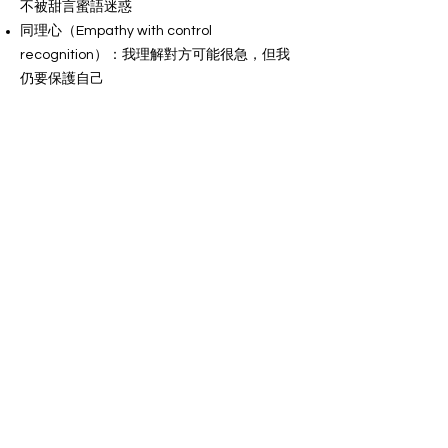
不被甜言蜜語迷惑
同理心（Empathy with control
recognition）：我理解對方可能很急，但我
仍要保護自己
思考問題
A. 互動階段
當對方用「關心你」讓你覺得很溫暖時，你可
以觀察哪些不尋常行為？
如果對方要求見面/轉平台得太快，你會怎樣
提醒自己慢下來？
B. 圖像界線（普通照 → 性感照 → 私密照）
若你拒絕後，對方開始生氣或指責你「不愛
我」，你認為這是關心還是操控？
你覺得「拒絕」在關係裡要不要顧及對方感