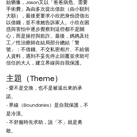
始猶豫，Jason又以「爸爸病危、需要
手術費」為由多次提出借款（由小額到
大額），最後更要求小欣把身份證借出
以借錢，並不准她告訴家人。小欣在困
惑與害怕中逐步覺察到這些都不是關
心，而是操控與欺詐。最後，媽媽及社
工／性治療師在結局部分總結「警
號」：不借錢、不交私密相片、不給個
人資料，遇到不妥先停止回覆並求助可
信任的大人，建立界線與自我保護。
主題（Theme）
- 愛不是交換，也不是被逼出來的承
諾。
- 界線（Boundaries）是自我保護，不
是冷漠。
- 不舒服時先求助，說「不」就是勇
敢。