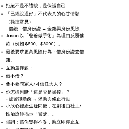
拒絕不是不禮貌，是保護自己
「已經說過好」不代表真的心甘情願
（操控常見）
- 借錢、借身份證 → 金錢與身份風險
Jason 以「爸爸做手術」為理由反覆催
款（例如 $500、$3000）。
最後要求更高風險行為：借身份證去借
錢。
互動選擇題：
借不借？
要不要問家人/可信任大人？
你怎樣判斷「這是否是操控」？
- 被警訊喚醒 → 求助與修正行動
小欣心裡產生疑問後，在劇後由社工/
性治療師揭示「警號」。
強調：當你覺得不妥，應立即停止互