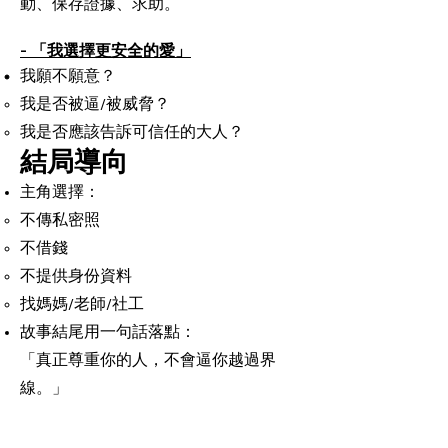
動、保存證據、求助。
- 「我選擇更安全的愛」
我願不願意？
我是否被逼/被威脅？
我是否應該告訴可信任的大人？
結局導向
主角選擇：
不傳私密照
不借錢
不提供身份資料
找媽媽/老師/社工
故事結尾用一句話落點：
「真正尊重你的人，不會逼你越過界
線。」