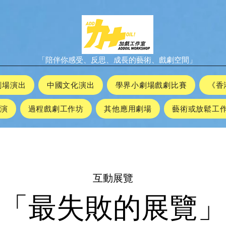
「陪伴你感受、反思、成長的藝術、戲劇空間」
劇場演出
中國文化演出
學界小劇場戲劇比賽
《香
演
過程戲劇工作坊
其他應用劇場
藝​術或放鬆工
​互動展覽
「最失敗的展覽」