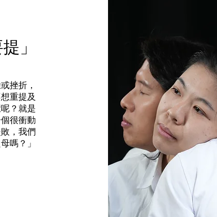
要提」
驗或挫折，
不想重提及
覽呢？就是
一個很衝動
失敗，我們
之母嗎？」